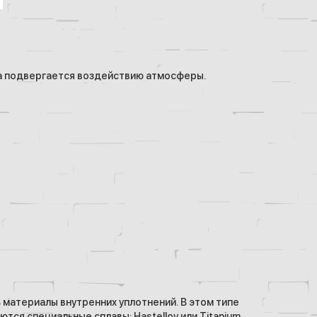
ца подвергается воздействию атмосферы.
 материалы внутренних уплотнений. В этом типе
ся специальные сплавы: Hastelloy или Titanium.