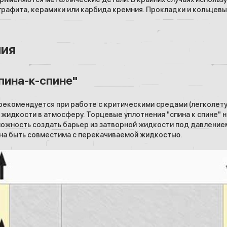
рафита, керамики или карбида кремния. Прокладки и кольцевы
ния
пина-к-спине"
екомендуется при работе с критическими средами (легколету
идкости в атмосферу. Торцевые уплотнения "спина к спине" н
зможность создать барьер из затворной жидкости под давление
на быть совместима с перекачиваемой жидкостью.