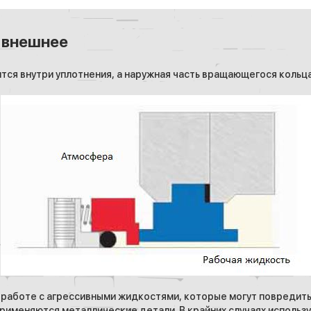
 внешнее
тся внутри уплотнения, а наружная часть вращающегося коль
 работе с агрессивными жидкостями, которые могут повредить
именяются металлические детали. В крайних случаях используют