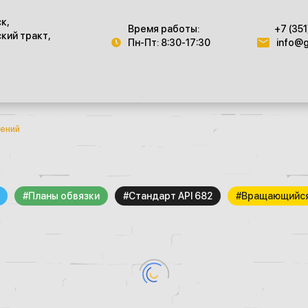
ск,
Время работы:
+7 (351
кий тракт,
Пн-Пт: 8:30-17:30
info@g
нений
#Планы обвязки
#Стандарт API 682
#Вращающийся