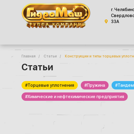
г. Челябин
Свердловс
33А
Главная
/
Статьи
/
Конструкции и типы торцевых уплот
Статьи
#Торцевые уплотнения
#Пружина
#Тандем
#Химические и нефтехимические предприятия