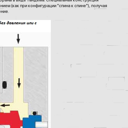
собраны в виде тандема. Специальная конструкция
ием (как при конфигурации "спина к спине"), получая
ние.