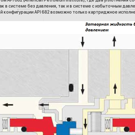
 API 682 (American Petroleum Institute), где два уплотнения 
 в системе без давления, так и в системе с избыточным давлен
й конфигурации API 682 возможно только картриджное исполне